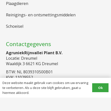
Plaagdieren
Reinigings- en ontsmettingsmiddelen
Schoeisel
Contactgegevens
AgruniekRijnvallei Plant B.V.
Locatie: Dreumel
Waaldijk 3 6621 KG Dreumel
BTW: NL 8039310500B01
KVK: 11029552
Deze website maakt gebruik van cookies om uw ervaring
Telefoon
Ok
te verbeteren. Als u deze site blijft gebruiken, gaat u
hiermee akkoord.
0487 57 13 42
Whatsapp
06 20 50 60 12