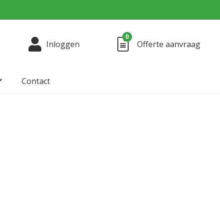
0
Inloggen
Offerte aanvraag
Contact
Reinigings- en ontsmettingsmiddelen