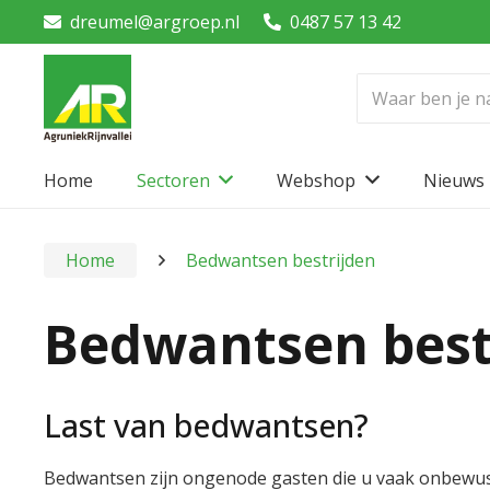
dreumel@argroep.nl
0487 57 13 42
Home
Sectoren
Webshop
Nieuws
Home
Bedwantsen bestrijden
Bedwantsen best
Last van bedwantsen?
Bedwantsen zijn ongenode gasten die u vaak onbewus