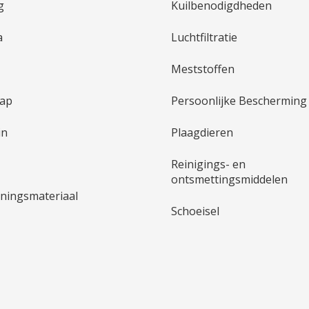
g
Kuilbenodigdheden
a
Luchtfiltratie
Meststoffen
hap
Persoonlijke Bescherming
in
Plaagdieren
Reinigings- en
ontsmettingsmiddelen
ningsmateriaal
Schoeisel