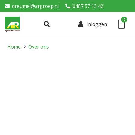
dreumel@argroep.nl
0487 57 13 42
0
Inloggen
Home
Over ons