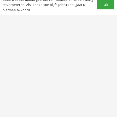
Mijn account
Ok
te verbeteren. Als u deze site blijft gebruiken, gaat u
hiermee akkoord.
Over ons
Contact
Klachten
Leveringsvoorwaarden
Categorieën
Afrastering
Elektronica
Folie
Gereedschap