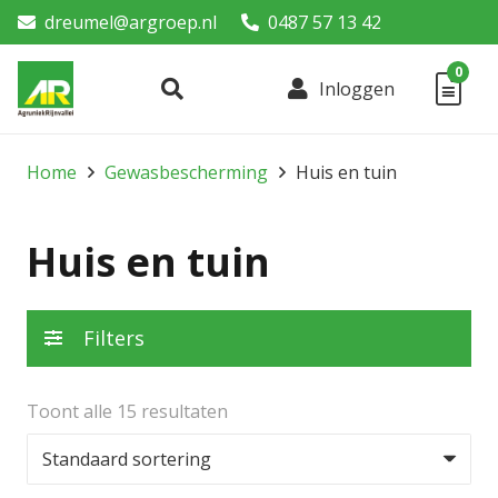
dreumel@argroep.nl
0487 57 13 42
0
Inloggen
Home
Gewasbescherming
Huis en tuin
Huis en tuin
Filters
Toont alle 15 resultaten